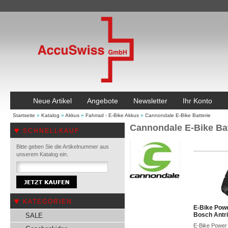
Neue Artikel
Angebote
Newsletter
Ihr Konto
Startseite
»
Katalog
»
Akkus
»
Fahrrad - E-Bike Akkus
»
Cannondale E-Bike Batterie
Cannondale E-Bike Bat
SCHNELLKAUF
Bitte geben Sie die Artikelnummer aus
unserem Katalog ein.
KATEGORIEN
E-Bike Powe
Bosch Antr
SALE
E-Bike Power 