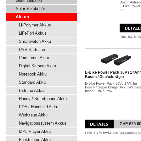
Geschenkidee
Bosch Antrieb
E-Bike Power
Solar + Zubehör
an, ...
Akkus
Li-Polymer Akkus
LiFePo4 Akkus
( inkl. 8.1 % M
Smartwatch Akku
USV Batterien
Camcorder Akku
Digital Kamera Akku
E-Bike Power Pack 36V / 17Ah 
Notebook Akku
Bosch / Gepäckträger
Standard Akku
E-Bike Power Pack 36V / 17Ah für
Bosch / Gepäckträger Akku Wir biet
Externe Akkus
Ihnen E-Bike Pow...
Handy / Smartphone Akku
PDA / Handheld Akku
Werkzeug Akku
Navigationssystem Akkus
CHF 629.0
MP3 Player Akku
( inkl. 8.1 % MwSt. exkl.
Versandkoste
Funktelefon Akku