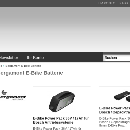
IHR KONTO
KASSE
Newsletter
Ihr Konto
us
»
Bergamont E-Bike Batterie
ergamont E-Bike Batterie
E-Bike Power Pack
Bosch / Gepäcktr
E-Bike Power Pack 36V / 17Ah für
E-Bike Power Pack 36
Bosch / Gepäckträger
Bosch Antriebssysteme
Ihnen E-Bike Pow...
E-Bike Power Pack 36V / 17Ah für