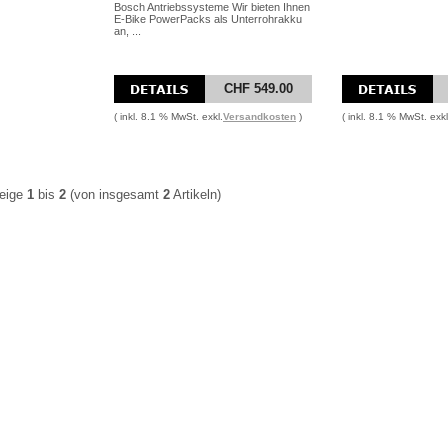
Bosch Antriebssysteme Wir bieten Ihnen
E-Bike PowerPacks als Unterrohrakku
an, ...
CHF 549.00
( inkl. 8.1 % MwSt. exkl.
Versandkosten
)
( inkl. 8.1 % MwSt. exkl
eige
1
bis
2
(von insgesamt
2
Artikeln)