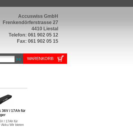
Accuswiss GmbH
Frenkendörferstrasse 27
4410 Liestal
Telefon: 061 902 05 12
Fax: 061 902 05 15
WARENKORB
 36V / 17Ah für
äger
V / 17Ah für
 Akku Wir bieten