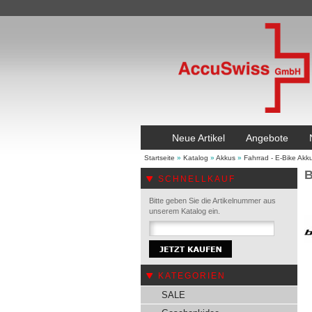
Neue Artikel
Angebote
Startseite
»
Katalog
»
Akkus
»
Fahrrad - E-Bike Akk
B
SCHNELLKAUF
Bitte geben Sie die Artikelnummer aus
unserem Katalog ein.
KATEGORIEN
SALE